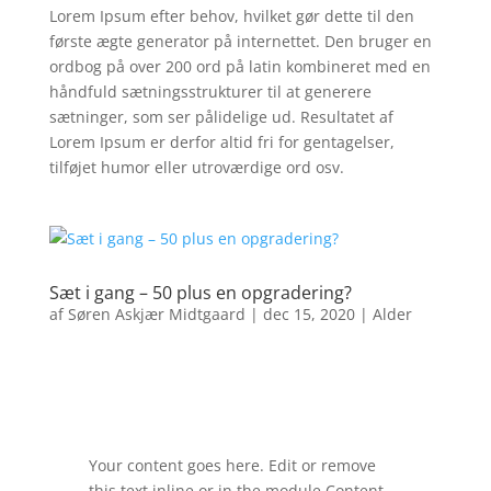
Lorem Ipsum efter behov, hvilket gør dette til den
første ægte generator på internettet. Den bruger en
ordbog på over 200 ord på latin kombineret med en
håndfuld sætningsstrukturer til at generere
sætninger, som ser pålidelige ud. Resultatet af
Lorem Ipsum er derfor altid fri for gentagelser,
tilføjet humor eller utroværdige ord osv.
Sæt i gang – 50 plus en opgradering?
af
Søren Askjær Midtgaard
|
dec 15, 2020
|
Alder
Your content goes here. Edit or remove
this text inline or in the module Content