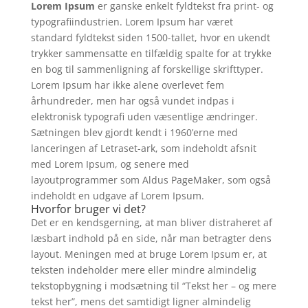
Lorem Ipsum
er ganske enkelt fyldtekst fra print- og
typografiindustrien. Lorem Ipsum har været
standard fyldtekst siden 1500-tallet, hvor en ukendt
trykker sammensatte en tilfældig spalte for at trykke
en bog til sammenligning af forskellige skrifttyper.
Lorem Ipsum har ikke alene overlevet fem
århundreder, men har også vundet indpas i
elektronisk typografi uden væsentlige ændringer.
Sætningen blev gjordt kendt i 1960’erne med
lanceringen af Letraset-ark, som indeholdt afsnit
med Lorem Ipsum, og senere med
layoutprogrammer som Aldus PageMaker, som også
indeholdt en udgave af Lorem Ipsum.
Hvorfor bruger vi det?
Det er en kendsgerning, at man bliver distraheret af
læsbart indhold på en side, når man betragter dens
layout. Meningen med at bruge Lorem Ipsum er, at
teksten indeholder mere eller mindre almindelig
tekstopbygning i modsætning til “Tekst her – og mere
tekst her”, mens det samtidigt ligner almindelig