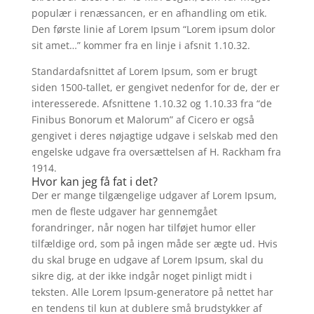
populær i renæssancen, er en afhandling om etik.
Den første linie af Lorem Ipsum “Lorem ipsum dolor
sit amet…” kommer fra en linje i afsnit 1.10.32.
Standardafsnittet af Lorem Ipsum, som er brugt
siden 1500-tallet, er gengivet nedenfor for de, der er
interesserede. Afsnittene 1.10.32 og 1.10.33 fra “de
Finibus Bonorum et Malorum” af Cicero er også
gengivet i deres nøjagtige udgave i selskab med den
engelske udgave fra oversættelsen af H. Rackham fra
1914.
Hvor kan jeg få fat i det?
Der er mange tilgængelige udgaver af Lorem Ipsum,
men de fleste udgaver har gennemgået
forandringer, når nogen har tilføjet humor eller
tilfældige ord, som på ingen måde ser ægte ud. Hvis
du skal bruge en udgave af Lorem Ipsum, skal du
sikre dig, at der ikke indgår noget pinligt midt i
teksten. Alle Lorem Ipsum-generatore på nettet har
en tendens til kun at dublere små brudstykker af