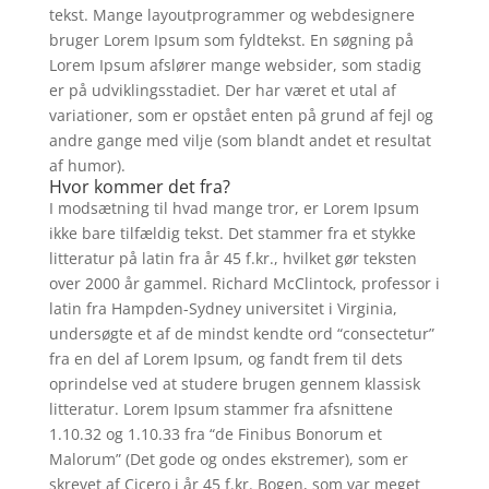
tekst. Mange layoutprogrammer og webdesignere
bruger Lorem Ipsum som fyldtekst. En søgning på
Lorem Ipsum afslører mange websider, som stadig
er på udviklingsstadiet. Der har været et utal af
variationer, som er opstået enten på grund af fejl og
andre gange med vilje (som blandt andet et resultat
af humor).
Hvor kommer det fra?
I modsætning til hvad mange tror, er Lorem Ipsum
ikke bare tilfældig tekst. Det stammer fra et stykke
litteratur på latin fra år 45 f.kr., hvilket gør teksten
over 2000 år gammel. Richard McClintock, professor i
latin fra Hampden-Sydney universitet i Virginia,
undersøgte et af de mindst kendte ord “consectetur”
fra en del af Lorem Ipsum, og fandt frem til dets
oprindelse ved at studere brugen gennem klassisk
litteratur. Lorem Ipsum stammer fra afsnittene
1.10.32 og 1.10.33 fra “de Finibus Bonorum et
Malorum” (Det gode og ondes ekstremer), som er
skrevet af Cicero i år 45 f.kr. Bogen, som var meget